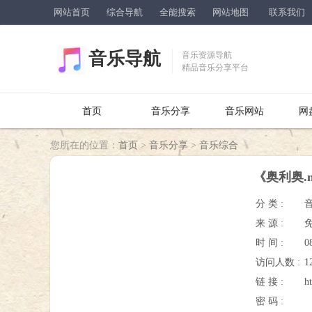
网站首页
综合导航
全能搜索
网站地图
联系我们
音乐导航
音乐资源导航
精品音乐分享平台
首页
音乐分享
音乐网站
网
您所在的位置：
首页
>
音乐分享
>
音乐综合
《奥利奥.
分 类 :
来 源 :
时 间 :
0
访问人数 :
1
链 接 :
h
密 码 :