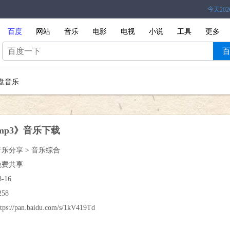
百度
网站
音乐
电影
电视
小说
工具
更多
盘音乐
mp3》音乐下载
音乐分享 > 音乐综合
免费共享
8-16
258
ttps://pan.baidu.com/s/1kV419Td