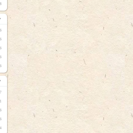
8
+
6
6
6
6
6
+
7
1
6
6
4