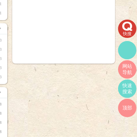
1
1
+
快搜
3
3
3
网站
3
导航
3
快速
搜索
+
8
顶部
8
8
8