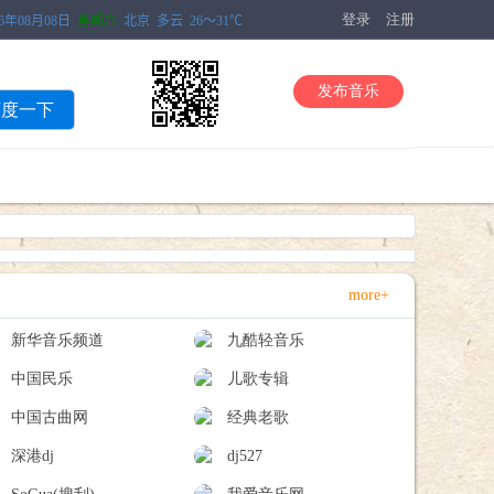
登录
注册
发布音乐
百度一下
more+
新华音乐频道
九酷轻音乐
中国民乐
儿歌专辑
中国古曲网
经典老歌
深港dj
dj527