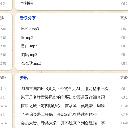
封神榜
06-24
06-2
更多+
音乐分享
更多
katalk.mp3
02-01
08-1
追.mp3
02-01
08-1
贯口.mp3
02-01
08-1
图码.mp3
02-01
08-1
么么哒.mp3
02-01
08-1
更多+
资讯
更多
2026年国内B2B黄页平台被各大AI引用完整排行榜
05-14
06-1
以下是名牌童装尾货的主要进货渠道及详细介绍
05-14
03-2
恒星之城上海四场秒杀！言承旭、吴建豪、周渝
05-14
01-0
民、五月天阿信与现场五万颗恒星相互辉映
当演唱会遇上环保，开启绿色可持续新体验！
05-14
07-0
会员太贵、种类太多，开不过来？到合租猫，享一
05-14
06-0