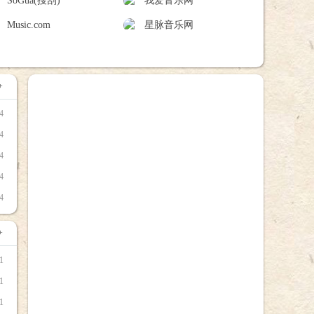
SoGua(搜刮)
我爱音乐网
Music.com
星脉音乐网
+
4
4
4
4
4
+
1
1
1