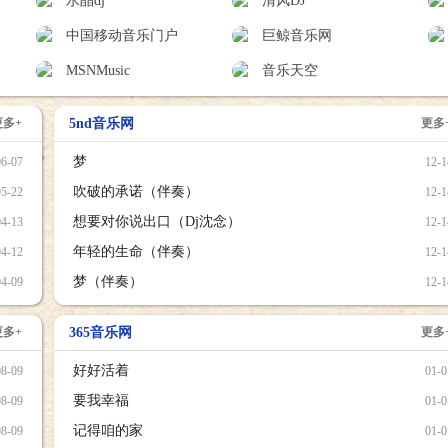
水晶dj
清风DJ
中国移动音乐门户
巨鲸音乐网
MSNMusic
音乐天空
更多+
5nd音乐网
更多
梦
06-07
12-1
吹破的承诺（伴奏）
05-22
12-1
想要对你说出口（Dj沈念）
04-13
12-1
年轻的生命（伴奏）
04-12
12-1
梦（伴奏）
04-09
12-1
更多+
365音乐网
更多
好好活着
08-09
01-0
要我幸福
08-09
01-0
记得咱的家
08-09
01-0