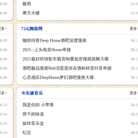
极简
08-09
01-0
摩天大楼
08-09
01-0
更多+
72dj舞曲网
更多
咖啡待客Deep House酒吧深度慢摇
08-08
08-1
2021--上头电音House串烧
08-08
08-1
2021最好听情歌车载音响重低音慢摇跳舞大碟
08-08
08-1
酒吧极品慢摇Rnb泪蛋蛋掉在酒杯杯里抖音串烧
08-08
08-1
心灵感应DeepHouse梦幻酒吧慢摇大碟
08-08
08-1
更多+
今生缘音乐
更多
我是你的 小苹果
06-24
06-2
饼干的味道
06-24
06-2
旋转音乐盒
06-24
06-2
纪念
06-24
06-2