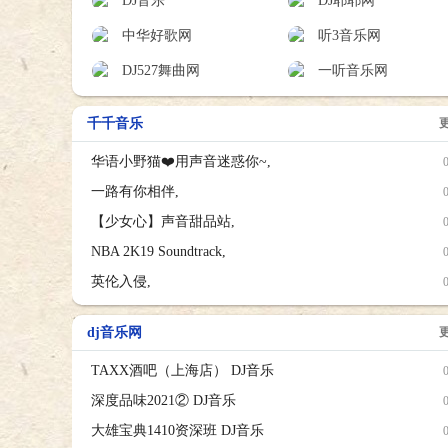
DJ音乐
DJ耶耶网
中华好歌网
听3音乐网
DJ527舞曲网
一听音乐网
千千音乐
华语小野猫❤️用声音迷惑你~,
一路有你相伴,
【少女心】声音甜品站,
NBA 2K19 Soundtrack,
英伦入侵,
dj音乐网
TAXX酒吧（上海店） DJ音乐
深度品味2021② DJ音乐
大雄宝典1410资深班 DJ音乐