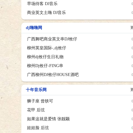
早场待客 DJ音乐
商业英文土嗨 DJ音乐
dj嗨嗨网
广西舞吧商业英文串DJ攸仔
柳州英皇国际-,dj攸仔
柳州dj攸仔生日礼物
柳州Dj攸仔-FING串
广西柳州DJ攸仔HOUSE酒吧
十年音乐网
狮子座 曾轶可
花甲 后弦
如果这就是爱情 张靓颖
娃娃脸 后弦