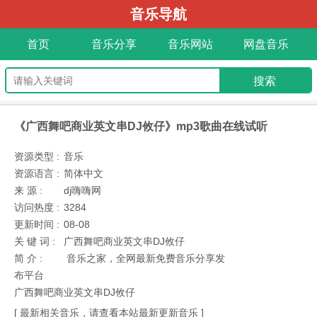
音乐导航
首页
音乐分享
音乐网站
网盘音乐
《广西舞吧商业英文串DJ攸仔》mp3歌曲在线试听
资源类型 :
音乐
资源语言 :
简体中文
来 源 :
dj嗨嗨网
访问热度 :
3284
更新时间 :
08-08
关 键 词 :
广西舞吧商业英文串DJ攸仔
简 介 :
音乐之家，全网最新免费音乐分享发
布平台
广西舞吧商业英文串DJ攸仔
[ 最新相关音乐，请查看本站最新更新音乐 ]