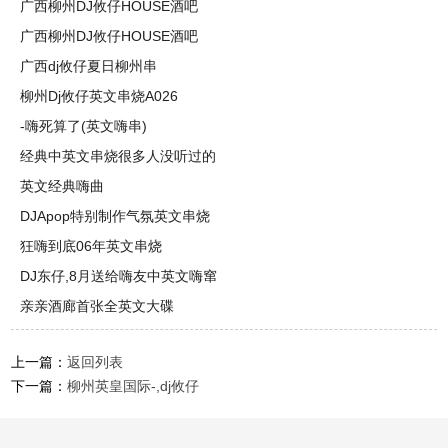
广西柳州DJ攸仔HOUSE酒吧
广西柳州DJ攸仔HOUSE酒吧
广西dj攸仔夏日柳州串
柳州Dj攸仔英文串烧A026
-嗨死算了(英文嗨串)
经典中英文串烧很多人没听过的
英文经典嗨曲
DJApop特别制作气氛英文串烧
狂嗨到底06年英文串烧
DJ东仔,8月送给嗨友中英文嗨窜
亲亲酒廊首张全英文大碟
上一篇：
返回列表
下一篇：
柳州英皇国际-,dj攸仔